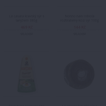
La casara kravský sýr s
Nonno nani robiola
lanýžem 380g
roztíratelný kozí sýr 100g
469 Kč
144 Kč
SKLADEM
SKLADEM