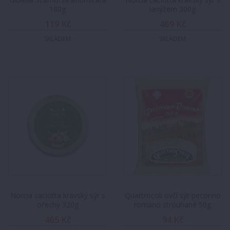
180g
lanýžem 300g
119 Kč
469 Kč
SKLADEM
SKLADEM
Norcia caciotta kravský sýr s
Quattrocoli ovčí sýr pecorino
ořechy 320g
romano strouhané 50g
465 Kč
94 Kč