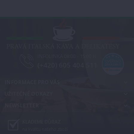
INFOLINKA 08:00 - 15:00 H
(+420) 605 404 511
INFORMACE PRO VÁS
keyboard_arrow_down
UŽITEČNÉ ODKAZY
keyboard_arrow_down
NEWSLETTER
keyboard_arrow_down
KLADEME DŮRAZ
na kvalitu našeho zboží