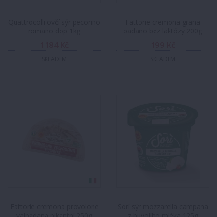
Quattrocolli ovčí sýr pecorino
Fattorie cremona grana
romano dop 1kg
padano bez laktózy 200g
1184 Kč
199 Kč
SKLADEM
SKLADEM
Fattorie cremona provolone
Sorí sýr mozzarella campana
valpadana pikantní 250g
z buvolího mléka 125g