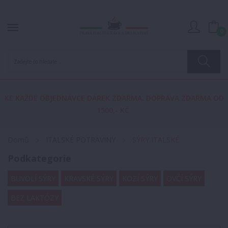
0
KE KAŽDÉ OBJEDNÁVCE DÁREK ZDARMA. DOPRAVA ZDARMA OD
1500,- KČ.
Domů
ITALSKÉ POTRAVINY
SÝRY ITALSKÉ
Podkategorie
BUVOLÍ SÝRY
KRAVSKÉ SÝRY
KOZÍ SÝRY
OVČÍ SÝRY
BEZ LAKTÓZY