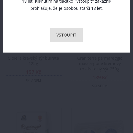
18 let. Kliknutím na tlačítko "Vstoupit" zákazník
prohlašuje, že je osobou starší 18 let.
VSTOUPIT
Gioiella kravský sýr burrata
Gran terre parmareggio
125g
mascarpone krémový
roztíratelný sýr 250g
157 Kč
139 Kč
SKLADEM
SKLADEM