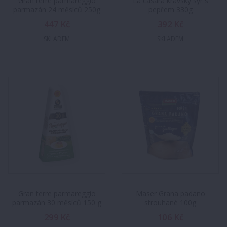
Gran terre parmareggio
La casara kravský sýr s
parmazán 24 měsíců 250g
pepřem 330g
447 Kč
392 Kč
SKLADEM
SKLADEM
Gran terre parmareggio
Maser Grana padano
parmazán 30 měsíců 150 g
strouhané 100g
299 Kč
106 Kč