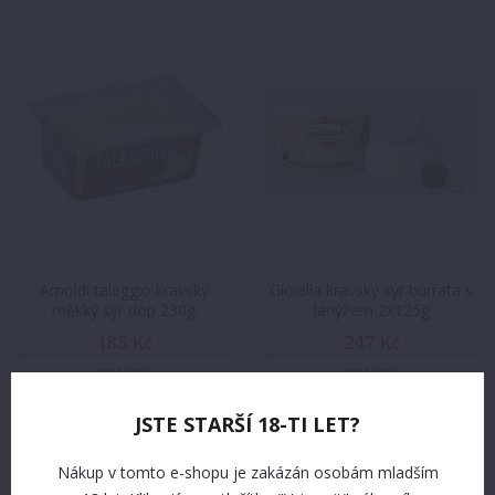
Arnoldi taleggio kravský
Gioiella kravský sýr burrata s
měkký sýr dop 230g
lanýžem 2x125g
185 Kč
247 Kč
SKLADEM
SKLADEM
JSTE STARŠÍ 18-TI LET?
Nákup v tomto e-shopu je zakázán osobám mladším