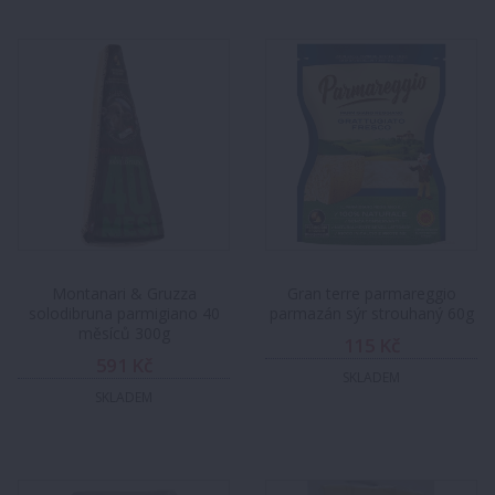
Montanari & Gruzza
Gran terre parmareggio
solodibruna parmigiano 40
parmazán sýr strouhaný 60g
měsíců 300g
115 Kč
591 Kč
SKLADEM
SKLADEM