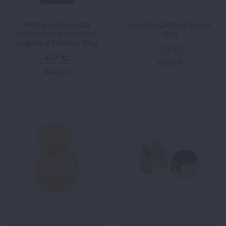
Montanari & Gruzza
Gioiella scamorza bianca
solodibruna parmigiano
180g
reggiano 24 měsíců 300g
119 Kč
487 Kč
SKLADEM
SKLADEM
Gioiella Scamorza affumicata
Norcia caciotta kravský sýr s