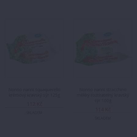
Nonno nanni squaquerello
Nonno nanni stracchino
krémový kravský sýr 125g
měkký roztíratelný kravský
sýr 100g
112 Kč
114 Kč
SKLADEM
SKLADEM