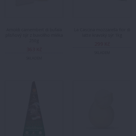
Arnoldi camembert di bufala
La Cascina mozzarella fior di
plísňový sýr z buvolího mléka
latte kravský sýr 1kg
250g
299 Kč
363 Kč
SKLADEM
SKLADEM