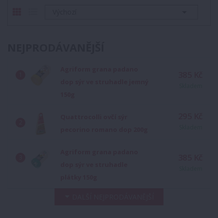

Výchozí
NEJPRODÁVANĚJŠÍ
Agriform grana padano
385 Kč
dop sýr ve struhadle jemný
Skladem
150g
295 Kč
Quattrocolli ovčí sýr
Skladem
pecorino romano dop 200g
Agriform grana padano
385 Kč
dop sýr ve struhadle
Skladem
plátky 150g
DALŠÍ NEJPRODÁVANĚJŠÍ