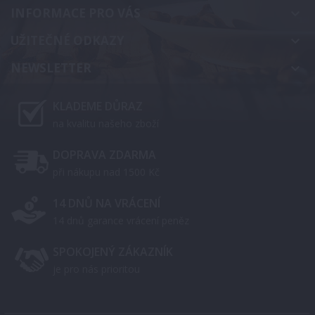
INFORMACE PRO VÁS
keyboard_arrow_down
UŽITEČNÉ ODKAZY
keyboard_arrow_down
NEWSLETTER
keyboard_arrow_down
KLADEME DŮRAZ
na kvalitu našeho zboží
DOPRAVA ZDARMA
při nákupu nad 1500 Kč
14 DNŮ NA VRÁCENÍ
14 dnů garance vrácení peněz
SPOKOJENÝ ZÁKAZNÍK
je pro nás prioritou