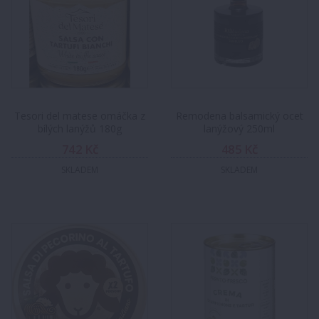
Tesori del matese omáčka z
Remodena balsamický ocet
bílých lanýžů 180g
lanýžový 250ml
742 Kč
485 Kč
SKLADEM
SKLADEM