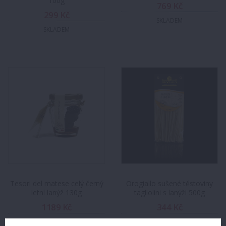
100g
769 Kč
299 Kč
SKLADEM
SKLADEM
Tesori del matese celý černý
Orogiallo sušené těstoviny
letní lanýž 130g
tagliolini s lanýži 500g
1189 Kč
344 Kč
SKLADEM
SKLADEM