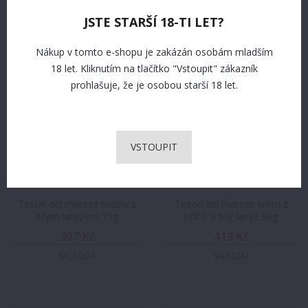
JSTE STARŠÍ 18-TI LET?
Nákup v tomto e-shopu je zakázán osobám mladším
18 let. Kliknutím na tlačítko "Vstoupit" zákazník
prohlašuje, že je osobou starší 18 let.
VSTOUPIT
Tesori del matese máslo s
Tesori del matese krém z
bílým lanýžem 75g
hřibů a bílý lanýž 90g
397 Kč
413 Kč
SKLADEM
SKLADEM